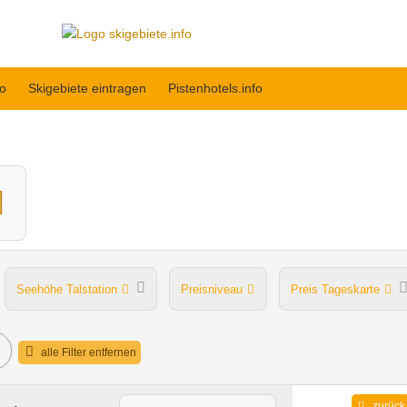
fo
Skigebiete eintragen
Pistenhotels.info
Seehöhe Talstation
Preisniveau
Preis Tageskarte
Après Ski im Skigebiet
alle Filter entfernen
zurück