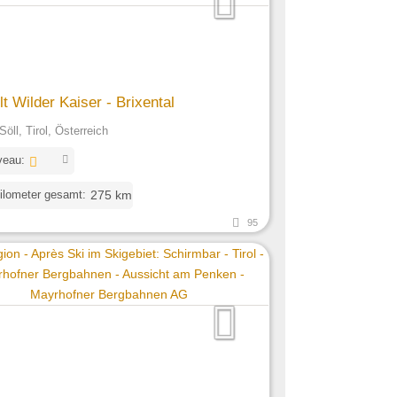
t Wilder Kaiser - Brixental
öll, Tirol, Österreich
veau:
ilometer gesamt:
275 km
95