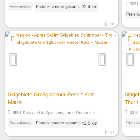
6631 
Preisniveau
Pistenkilometer gesamt:
22.4 km
Preisni
98
Skigebiete Großglockner Resort Kals –
Skigeb
Matrei
Thurn
9981 Kals am Großglockner, Tirol, Österreich
6370 
Preisniveau
Pistenkilometer gesamt:
Preisni
42.5 km
97