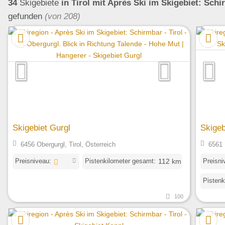
34
Skigebiete
in Tirol
mit Après Ski im Skigebiet: Schi
gefunden
(von 208)
Skigebiet Gurgl
Skigeb
6456 Obergurgl, Tirol, Österreich
6561 
Preisniveau:
Pistenkilometer gesamt:
Preisni
112 km
Pistenk
100