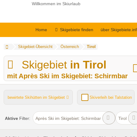
Willkommen im Skiurlaub
Home
Skigebiete finden
über Skigebiete.in
Skigebiet-Übersicht
Österreich
Tirol
Skigebiet
in Tirol
mit Après Ski im Skigebiet: Schirmbar
bewirtete Skihütten im Skigebiet
Skiverleih bei Talstation
Kinder- / Übungshang
Lifte gesamt
Funpark
Aktive
Filter:
Après Ski im Skigebiet: Schirmbar
Tirol