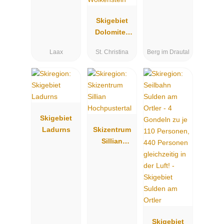
Skigebiet
Dolomites
Val
Laax
St. Christina
Berg im Drautal
Gardena/Grö
den - St.
Christina -
St. Ulrich -
Wolkenstein
Skigebiet
Ladurns
Skizentrum
Sillian
Hochpustert
al
Skigebiet