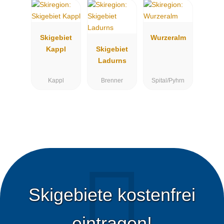
Skigebiet
Wurzeralm
Kappl
Skigebiet
Ladurns
Kappl
Brenner
Spital/Pyhrn
Skigebiete kostenfrei
eintragen!