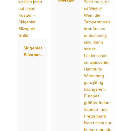
Pitztaler
Gletscher &
Rifflsee
Skigebiet
Silvapark
Galtür