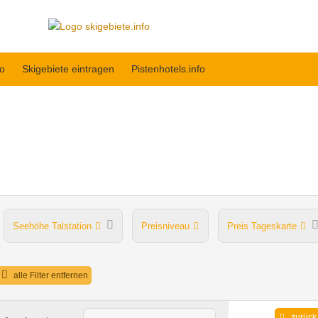
fo
Skigebiete eintragen
Pistenhotels.info
Seehöhe Talstation
Preisniveau
Preis Tageskarte
Après Ski im Skigebiet
alle Filter entfernen
zurück