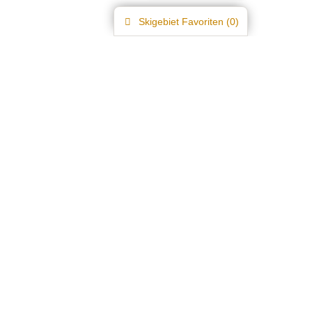
Skigebiet
Favoriten (
0
)