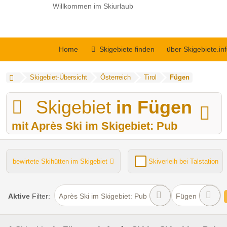
Willkommen im Skiurlaub
Home
Skigebiete finden
über Skigebiete.in
Skigebiet-Übersicht
Österreich
Tirol
Fügen
Skigebiet
in Fügen
mit Après Ski im Skigebiet: Pub
bewirtete Skihütten im Skigebiet
Skiverleih bei Talstation
Kinder- / Übungshang
Lifte gesamt
Funpark
Aktive
Filter:
Après Ski im Skigebiet: Pub
Fügen