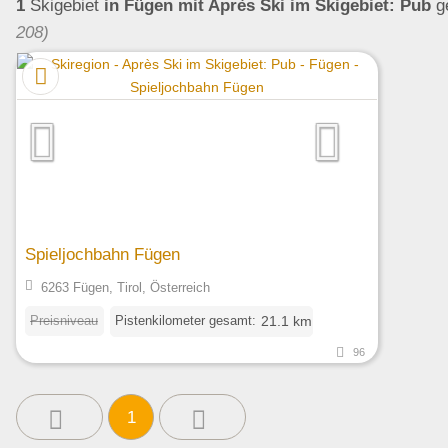
1
Skigebiet
in Fügen
mit Après Ski im Skigebiet: Pub
g
208)
Spieljochbahn Fügen
6263 Fügen, Tirol, Österreich
Preisniveau
Pistenkilometer gesamt:
21.1 km
96
1