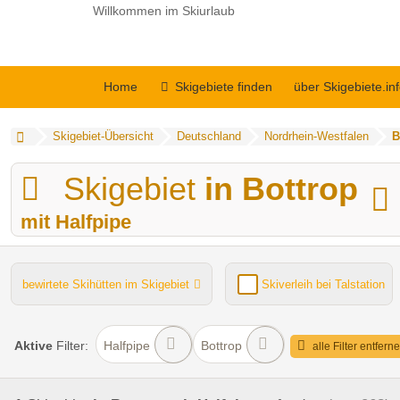
Willkommen im Skiurlaub
Home
Skigebiete finden
über Skigebiete.in
Skigebiet-Übersicht
Deutschland
Nordrhein-Westfalen
B
Skigebiet
in Bottrop
mit Halfpipe
bewirtete Skihütten im Skigebiet
Skiverleih bei Talstation
Kinder- / Übungshang
Lifte gesamt
Funpark
Aktive
Filter:
Halfpipe
Bottrop
alle Filter entfern