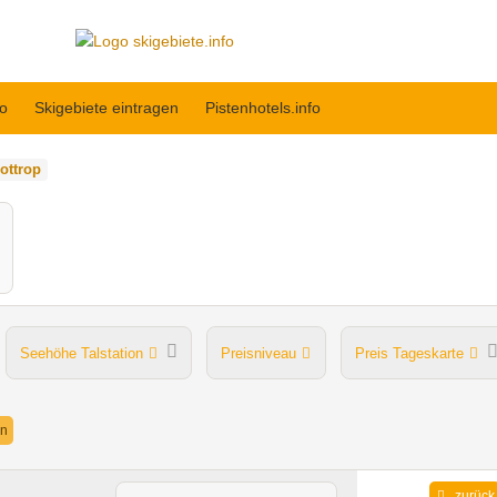
fo
Skigebiete eintragen
Pistenhotels.info
ottrop
Seehöhe Talstation
Preisniveau
Preis Tageskarte
Après Ski im Skigebiet
en
zurück