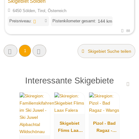
Skigebiet Sölden
6450 Sölden, Tirol, Österreich
Preisniveau:
Pistenkilometer gesamt:
144 km
88
1
Skigebiet Suche teilen
Interessante Skigebiete
Skigebiet
Pizol - Bad
Flims Laax
Ragaz -
Falera
Wangs