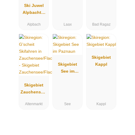
Ski Juwel
Alpbachtal
Wildschöna
Alpbach
Laax
Bad Ragaz
u
Skigebiet
Skigebiet
Kappl
See im
Paznaun
Skigebiet
Zauchensee/
Flachauwink
Altenmarkt
See
Kappl
l