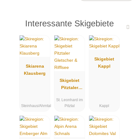
Interessante Skigebiete
Skigebiet
Skiarena
Kappl
Klausberg
Skigebiet
Pitztaler
Gletscher &
St. Leonhard im
Rifflsee
Steinhaus/Ahrntal
Pitztal
Kappl