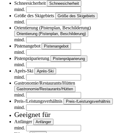
Schneesicherheit
Schneesicherheit
mind.
Größe des Skigebiets
Größe des Skigebiets
mind.
Orientierung (Pistenplan, Beschilderung)
Orientierung (Pistenplan, Beschilderung)
mind.
Pistenangebot
Pistenangebot
mind.
Pistenpräparierung
Pistenpräparierung
mind.
Après-Ski
Après-Ski
mind.
Gastronomie/Restaurants/Hütten
Gastronomie/Restaurants/Hütten
mind.
Preis-/Leistungsverhältnis
Preis-/Leistungsverhältnis
mind.
Geeignet für
Anfänger
Anfänger
mind.