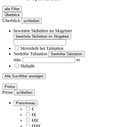
alle Filter
Überblick
Überblick
schließen
bewirtete Skihütten im Skigebiet
bewirtete Skihütten im Skigebiet
Skiverleih bei Talstation
Seehöhe Talstation
Seehöhe Talstation
min.
m
Skihalle
Alle Suchfilter anzeigen
Preise
Preise
schließen
Preisniveau
€
€€
€€€
€€€€