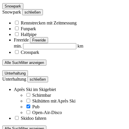
Snowpark
Snowpark
schließen
Rennstrecken mit Zeitmessung
Funpark
Halfpipe
Freeride
Freeride
min.
km
Crosspark
Alle Suchfilter anzeigen
Unterhaltung
Unterhaltung
schließen
Après Ski im Skigebiet
Schirmbar
Skihütten mit Après Ski
Pub
Open-Air-Disco
Skidoo fahren
Alle Suchfilter anzeigen