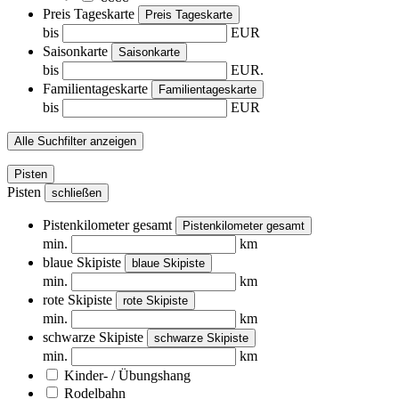
Preis Tageskarte
Preis Tageskarte
bis
EUR
Saisonkarte
Saisonkarte
bis
EUR.
Familientageskarte
Familientageskarte
bis
EUR
Alle Suchfilter anzeigen
Pisten
Pisten
schließen
Pistenkilometer gesamt
Pistenkilometer gesamt
min.
km
blaue Skipiste
blaue Skipiste
min.
km
rote Skipiste
rote Skipiste
min.
km
schwarze Skipiste
schwarze Skipiste
min.
km
Kinder- / Übungshang
Rodelbahn