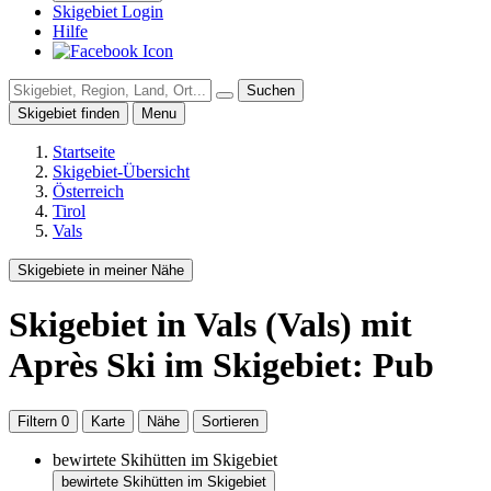
Skigebiet Login
Hilfe
Suchen
Skigebiet finden
Menu
Startseite
Skigebiet-Übersicht
Österreich
Tirol
Vals
Skigebiete in meiner Nähe
Skigebiet
in Vals (Vals)
mit
Après Ski im Skigebiet: Pub
Filtern
0
Karte
Nähe
Sortieren
bewirtete Skihütten im Skigebiet
bewirtete Skihütten im Skigebiet