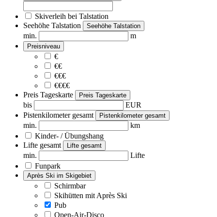
Skiverleih bei Talstation
Seehöhe Talstation
Seehöhe Talstation
min.
m
Preisniveau
€
€€
€€€
€€€€
Preis Tageskarte
Preis Tageskarte
bis
EUR
Pistenkilometer gesamt
Pistenkilometer gesamt
min.
km
Kinder- / Übungshang
Lifte gesamt
Lifte gesamt
min.
Lifte
Funpark
Après Ski im Skigebiet
Schirmbar
Skihütten mit Après Ski
Pub
Open-Air-Disco