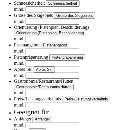
Schneesicherheit
Schneesicherheit
mind.
Größe des Skigebiets
Größe des Skigebiets
mind.
Orientierung (Pistenplan, Beschilderung)
Orientierung (Pistenplan, Beschilderung)
mind.
Pistenangebot
Pistenangebot
mind.
Pistenpräparierung
Pistenpräparierung
mind.
Après-Ski
Après-Ski
mind.
Gastronomie/Restaurants/Hütten
Gastronomie/Restaurants/Hütten
mind.
Preis-/Leistungsverhältnis
Preis-/Leistungsverhältnis
mind.
Geeignet für
Anfänger
Anfänger
mind.