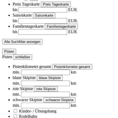
Preis Tageskarte
Preis Tageskarte
bis
EUR
Saisonkarte
Saisonkarte
bis
EUR.
Familientageskarte
Familientageskarte
bis
EUR
Alle Suchfilter anzeigen
Pisten
Pisten
schließen
Pistenkilometer gesamt
Pistenkilometer gesamt
min.
km
blaue Skipiste
blaue Skipiste
min.
km
rote Skipiste
rote Skipiste
min.
km
schwarze Skipiste
schwarze Skipiste
min.
km
Kinder- / Übungshang
Rodelbahn