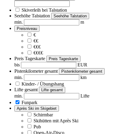
Skiverleih bei Talstation
Seehöhe Talstation
Seehöhe Talstation
min.
m
Preisniveau
€
€€
€€€
€€€€
Preis Tageskarte
Preis Tageskarte
bis
EUR
Pistenkilometer gesamt
Pistenkilometer gesamt
min.
km
Kinder- / Übungshang
Lifte gesamt
Lifte gesamt
min.
Lifte
Funpark
Après Ski im Skigebiet
Schirmbar
Skihütten mit Après Ski
Pub
Open-Air-Disco