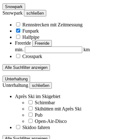
Snowpark
Snowpark
schließen
Rennstrecken mit Zeitmessung
Funpark
Halfpipe
Freeride
Freeride
min.
km
Crosspark
Alle Suchfilter anzeigen
Unterhaltung
Unterhaltung
schließen
Après Ski im Skigebiet
Schirmbar
Skihütten mit Après Ski
Pub
Open-Air-Disco
Skidoo fahren
Alle Suchfilter anzeigen