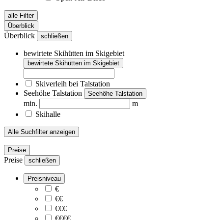
alle Filter
Überblick
Überblick
schließen
bewirtete Skihütten im Skigebiet
bewirtete Skihütten im Skigebiet
Skiverleih bei Talstation
Seehöhe Talstation
Seehöhe Talstation
min.
m
Skihalle
Alle Suchfilter anzeigen
Preise
Preise
schließen
Preisniveau
€
€€
€€€
€€€€