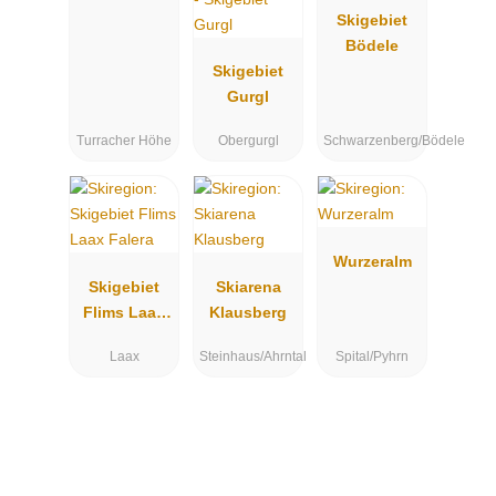
Skigebiet
Bödele
Skigebiet
Gurgl
Turracher Höhe
Obergurgl
Schwarzenberg/Bödele
Wurzeralm
Skigebiet
Skiarena
Flims Laax
Klausberg
Falera
Laax
Steinhaus/Ahrntal
Spital/Pyhrn