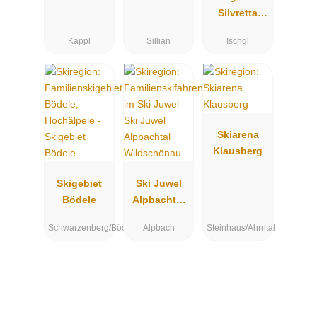
Hochpustert
Silvretta
al
Arena -
Kappl
Sillian
Ischgl
Ischgl -
Samnaun
Skiarena
Klausberg
Skigebiet
Ski Juwel
Bödele
Alpbachtal
Wildschöna
Schwarzenberg/Bödele
Alpbach
Steinhaus/Ahrntal
u