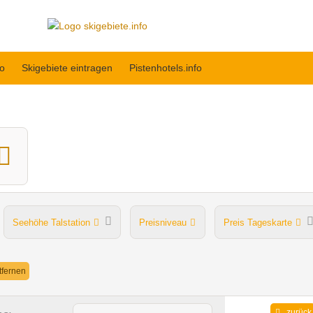
fo
Skigebiete eintragen
Pistenhotels.info
Seehöhe Talstation
Preisniveau
Preis Tageskarte
Après Ski im Skigebiet
ntfernen
zurück