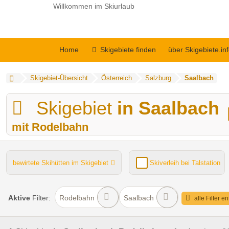
Willkommen im Skiurlaub
Home
Skigebiete finden
über Skigebiete.in
Skigebiet-Übersicht
Österreich
Salzburg
Saalbach
Skigebiet
in Saalbach
mit Rodelbahn
bewirtete Skihütten im Skigebiet
Skiverleih bei Talstation
Kinder- / Übungshang
Lifte gesamt
Funpark
Aktive
Filter:
Rodelbahn
Saalbach
alle Filter e