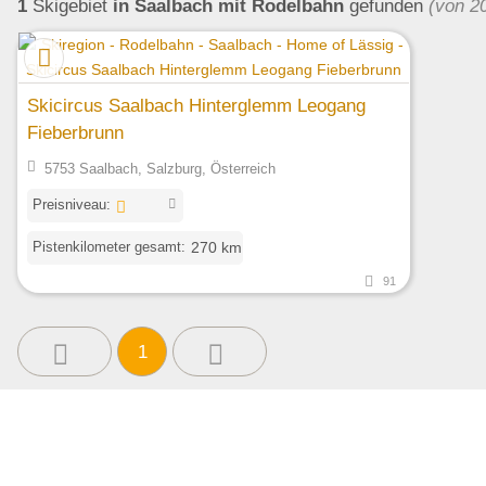
1
Skigebiet
in Saalbach
mit Rodelbahn
gefunden
(von 2
Skicircus Saalbach Hinterglemm Leogang
Fieberbrunn
5753 Saalbach, Salzburg, Österreich
Preisniveau:
Pistenkilometer gesamt:
270 km
91
1