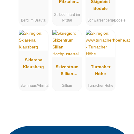
Pitztaler
Skigebiet
Gletscher &
Bödele
St. Leonhard im
Rifflsee
Berg im Drautal
Pitztal
Schwarzenberg/Bödele
Skiarena
Klausberg
Skizentrum
Turracher
Sillian
Höhe
Hochpustert
Steinhaus/Ahrntal
Sillian
Turracher Höhe
al