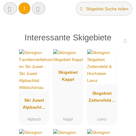
1
Skigebiet Suche teilen
Interessante Skigebiete
Skigebiet
Kappl
Skigebiet
Ski Juwel
Zettersfeld &
Alpbachtal
Hochstein
Wildschöna
Lienz
Alpbach
Kappl
Lienz
u