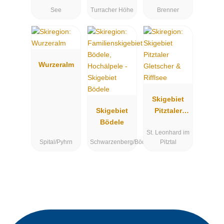
See
Turracher Höhe
Brenner
Wurzeralm
Skigebiet
Skigebiet
Pitztaler
Bödele
Gletscher &
St. Leonhard im
Rifflsee
Spital/Pyhrn
Schwarzenberg/Bödele
Pitztal