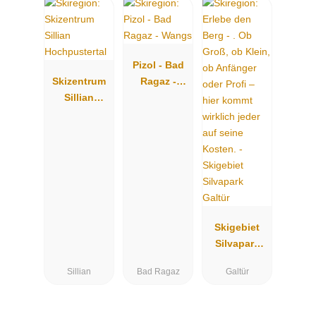
Pizol - Bad
Skizentrum
Ragaz -
Sillian
Wangs
Hochpustert
al
Skigebiet
Silvapark
Galtür
Sillian
Bad Ragaz
Galtür