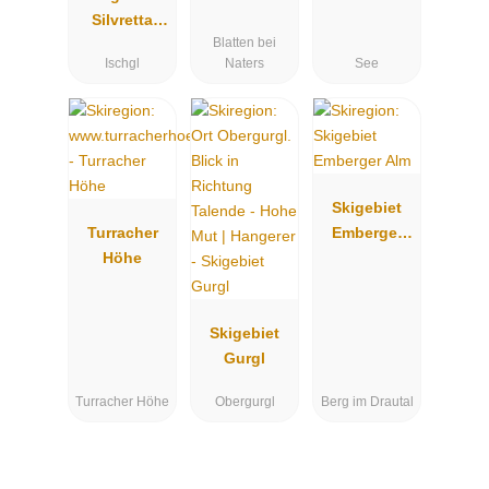
Silvretta
Blatten bei
Arena -
Ischgl
Naters
See
Ischgl -
Samnaun
Skigebiet
Turracher
Emberger
Höhe
Alm
Skigebiet
Gurgl
Turracher Höhe
Obergurgl
Berg im Drautal