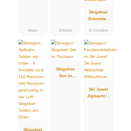
Skigebiet
Dolomites
Val
Kappl
Schnals
St. Christina
Gardena/Grö
den - St.
Christina -
St. Ulrich -
Wolkenstein
Skigebiet
See im
Paznaun
Ski Juwel
Alpbachtal
Wildschöna
u
Skigebiet