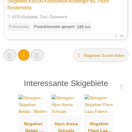
Skigebiet KitzSki Kitzbühel/Kirchberg/Paß Thurn
Resterhöhe
6370 Kitzbühel, Tirol, Österreich
Preisniveau
Pistenkilometer gesamt:
185 km
96
1
Skigebiet Suche teilen
Interessante Skigebiete
Skigebiet
Alpin Arena
Skigebiet
Belalp -
Schnals
Flims Laax