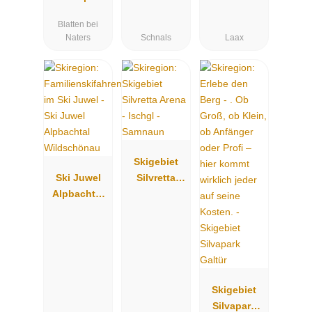
Blatten
Falera
Blatten bei
Naters
Schnals
Laax
Skigebiet
Ski Juwel
Silvretta
Alpbachtal
Arena -
Wildschöna
Ischgl -
u
Samnaun
Skigebiet
Silvapark