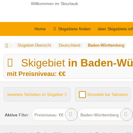
Willkommen im Skiurlaub
Home
Skigebiete finden
über Skigebiete.in
Skigebiet-Übersicht
Deutschland
Baden-Württemberg
Skigebiet
in Baden-Wü
mit Preisniveau: €€
bewirtete Skihütten im Skigebiet
Skiverleih bei Talstation
Kinder- / Übungshang
Lifte gesamt
Funpark
Aktive
Filter:
Preisniveau: €€
Baden-Württemberg