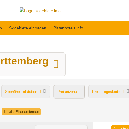
fo
Skigebiete eintragen
Pistenhotels.info
rttemberg
Seehöhe Talstation
Preisniveau
Preis Tageskarte
Après Ski im Skigebiet
alle Filter entfernen
zurück