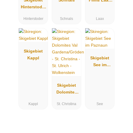
Hinterstoder
Falera
Höss
Hinterstoder
Schnals
Laax
Skigebiet
Kappl
Skigebiet
See im
Paznaun
Skigebiet
Dolomites
Val
Kappl
St. Christina
See
Gardena/Grö
den - St.
Christina -
St. Ulrich -
Wolkenstein