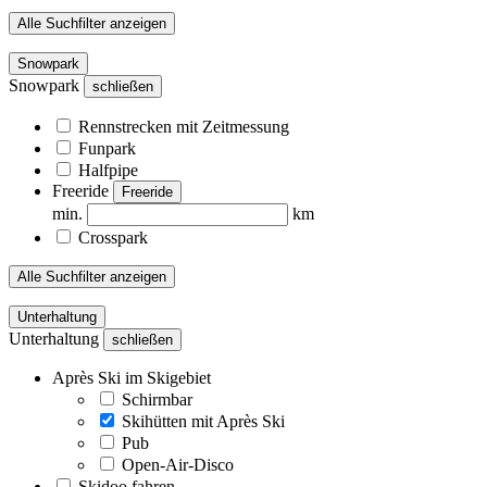
Alle Suchfilter anzeigen
Snowpark
Snowpark
schließen
Rennstrecken mit Zeitmessung
Funpark
Halfpipe
Freeride
Freeride
min.
km
Crosspark
Alle Suchfilter anzeigen
Unterhaltung
Unterhaltung
schließen
Après Ski im Skigebiet
Schirmbar
Skihütten mit Après Ski
Pub
Open-Air-Disco
Skidoo fahren