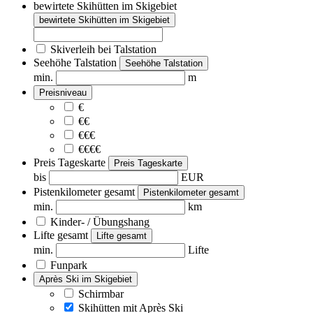
bewirtete Skihütten im Skigebiet
bewirtete Skihütten im Skigebiet
Skiverleih bei Talstation
Seehöhe Talstation
Seehöhe Talstation
min.
m
Preisniveau
€
€€
€€€
€€€€
Preis Tageskarte
Preis Tageskarte
bis
EUR
Pistenkilometer gesamt
Pistenkilometer gesamt
min.
km
Kinder- / Übungshang
Lifte gesamt
Lifte gesamt
min.
Lifte
Funpark
Après Ski im Skigebiet
Schirmbar
Skihütten mit Après Ski