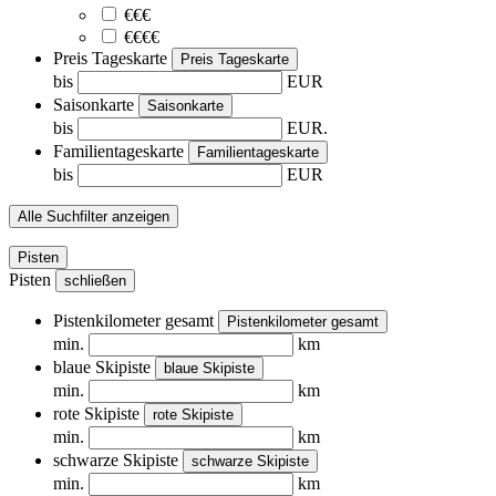
€€€
€€€€
Preis Tageskarte
Preis Tageskarte
bis
EUR
Saisonkarte
Saisonkarte
bis
EUR.
Familientageskarte
Familientageskarte
bis
EUR
Alle Suchfilter anzeigen
Pisten
Pisten
schließen
Pistenkilometer gesamt
Pistenkilometer gesamt
min.
km
blaue Skipiste
blaue Skipiste
min.
km
rote Skipiste
rote Skipiste
min.
km
schwarze Skipiste
schwarze Skipiste
min.
km