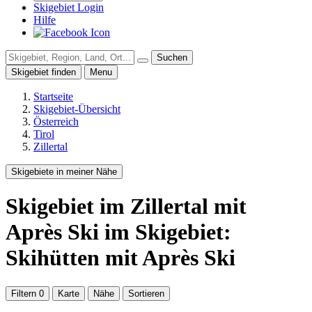
Skigebiet Login
Hilfe
Suchen
Skigebiet finden
Menu
Startseite
Skigebiet-Übersicht
Österreich
Tirol
Zillertal
Skigebiete in meiner Nähe
Skigebiet
im Zillertal
mit
Après Ski im Skigebiet:
Skihütten mit Après Ski
Filtern
0
Karte
Nähe
Sortieren