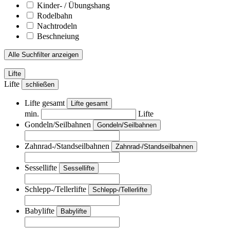
Kinder- / Übungshang
Rodelbahn
Nachtrodeln
Beschneiung
Alle Suchfilter anzeigen
Lifte
Lifte
schließen
Lifte gesamt
Lifte gesamt
min.
Lifte
Gondeln/Seilbahnen
Gondeln/Seilbahnen
Zahnrad-/Standseilbahnen
Zahnrad-/Standseilbahnen
Sessellifte
Sessellifte
Schlepp-/Tellerlifte
Schlepp-/Tellerlifte
Babylifte
Babylifte