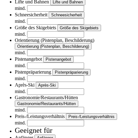
Lifte und Bahnen
Lifte und Bahnen
mind.
Schneesicherheit
Schneesicherheit
mind.
Größe des Skigebiets
Größe des Skigebiets
mind.
Orientierung (Pistenplan, Beschilderung)
Orientierung (Pistenplan, Beschilderung)
mind.
Pistenangebot
Pistenangebot
mind.
Pistenpräparierung
Pistenpräparierung
mind.
Après-Ski
Après-Ski
mind.
Gastronomie/Restaurants/Hütten
Gastronomie/Restaurants/Hütten
mind.
Preis-/Leistungsverhältnis
Preis-/Leistungsverhältnis
mind.
Geeignet für
Anfänger
Anfänger