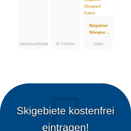
Gardena/Grö
den - St.
Christina -
St. Ulrich -
Skigebiet
Wolkenstein
Silvapark
Galtür
Steinhaus/Ahrntal
St. Christina
Galtür
Skigebiete kostenfrei
eintragen!