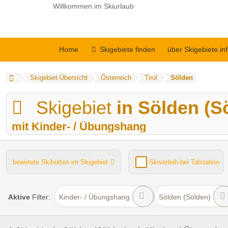
Willkommen im Skiurlaub
Home
Skigebiete finden
über Skigebiete.in
Skigebiet-Übersicht
Österreich
Tirol
Sölden
Skigebiet
in Sölden (S
mit Kinder- / Übungshang
bewirtete Skihütten im Skigebiet
Skiverleih bei Talstation
Kinder- / Übungshang
Lifte gesamt
Funpark
Aktive
Filter:
Kinder- / Übungshang
Sölden (Sölden)