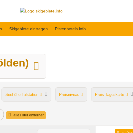
fo
Skigebiete eintragen
Pistenhotels.info
ölden)
Seehöhe Talstation
Preisniveau
Preis Tageskarte
Après Ski im Skigebiet
alle Filter entfernen
zurück