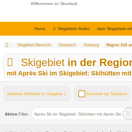
Willkommen im Skiurlaub
Home
Skigebiete finden
über Skigebiete.in
Skigebiet-Übersicht
Österreich
Salzburg
Region Zell a
Skigebiet
in der Regio
mit Après Ski im Skigebiet: Skihütten mi
bewirtete Skihütten im Skigebiet
Skiverleih bei Talstation
Kinder- / Übungshang
Lifte gesamt
Funpark
Aktive
Filter:
Après Ski im Skigebiet: Skihütten mit Après Ski