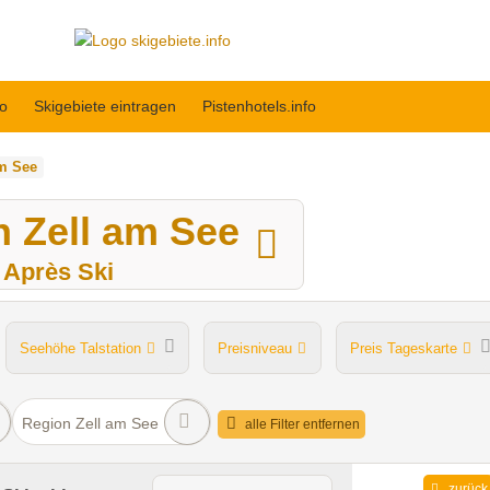
fo
Skigebiete eintragen
Pistenhotels.info
m See
n Zell am See
t Après Ski
Seehöhe Talstation
Preisniveau
Preis Tageskarte
Après Ski im Skigebiet
Region Zell am See
alle Filter entfernen
zurück