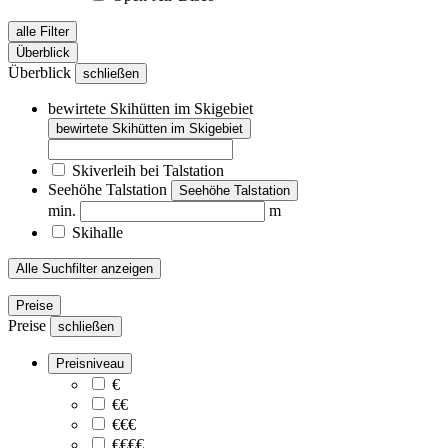
alle Filter
Überblick
Überblick
schließen
bewirtete Skihütten im Skigebiet
bewirtete Skihütten im Skigebiet
Skiverleih bei Talstation
Seehöhe Talstation
Seehöhe Talstation
min.
m
Skihalle
Alle Suchfilter anzeigen
Preise
Preise
schließen
Preisniveau
€
€€
€€€
€€€€