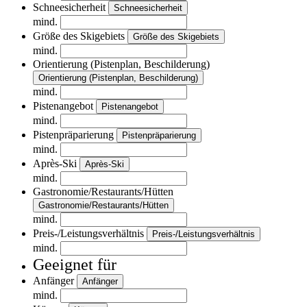
Schneesicherheit
Schneesicherheit
mind.
Größe des Skigebiets
Größe des Skigebiets
mind.
Orientierung (Pistenplan, Beschilderung)
Orientierung (Pistenplan, Beschilderung)
mind.
Pistenangebot
Pistenangebot
mind.
Pistenpräparierung
Pistenpräparierung
mind.
Après-Ski
Après-Ski
mind.
Gastronomie/Restaurants/Hütten
Gastronomie/Restaurants/Hütten
mind.
Preis-/Leistungsverhältnis
Preis-/Leistungsverhältnis
mind.
Geeignet für
Anfänger
Anfänger
mind.