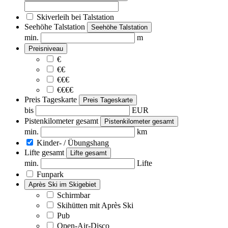
Skiverleih bei Talstation
Seehöhe Talstation
Seehöhe Talstation
min.
m
Preisniveau
€
€€
€€€
€€€€
Preis Tageskarte
Preis Tageskarte
bis
EUR
Pistenkilometer gesamt
Pistenkilometer gesamt
min.
km
Kinder- / Übungshang
Lifte gesamt
Lifte gesamt
min.
Lifte
Funpark
Après Ski im Skigebiet
Schirmbar
Skihütten mit Après Ski
Pub
Open-Air-Disco