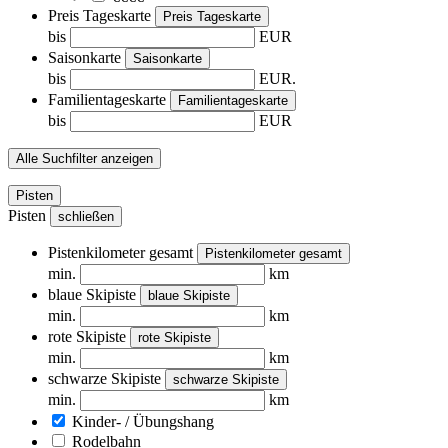
Preis Tageskarte
Preis Tageskarte
bis
EUR
Saisonkarte
Saisonkarte
bis
EUR.
Familientageskarte
Familientageskarte
bis
EUR
Alle Suchfilter anzeigen
Pisten
Pisten
schließen
Pistenkilometer gesamt
Pistenkilometer gesamt
min.
km
blaue Skipiste
blaue Skipiste
min.
km
rote Skipiste
rote Skipiste
min.
km
schwarze Skipiste
schwarze Skipiste
min.
km
Kinder- / Übungshang
Rodelbahn