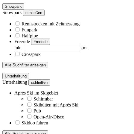
Snowpark
Snowpark
schließen
Rennstrecken mit Zeitmessung
Funpark
Halfpipe
Freeride
Freeride
min.
km
Crosspark
Alle Suchfilter anzeigen
Unterhaltung
Unterhaltung
schließen
Après Ski im Skigebiet
Schirmbar
Skihütten mit Après Ski
Pub
Open-Air-Disco
Skidoo fahren
Alle Suchfilter anzeigen