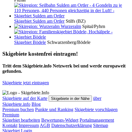
Skigebiet Sulden am Ortler
Stilfs (BZ)
Wurzeralm
Spital/Pyhrn
Skigebiet Bödele
Schwarzenberg/Bödele
Skigebiete kostenfrei eintragen!
Tritt dem Skigebiete.info Netzwerk bei und werde europaweit
gefunden.
Skigebiete jetzt eintragen
Skigebiete auf der Karte
über
Skigebiete in der Nähe
Skigebiete.info
Blog
Premium buchen
Punkte und Ranking
Skigebiete vorschlagen
Premium
Skigebiet bearbeiten
Bewertungs-Widget
Portalmanagement
Kontakt
Impressum
AGB
Datenschutzerklärung
Sitemap
Skigebiet Login