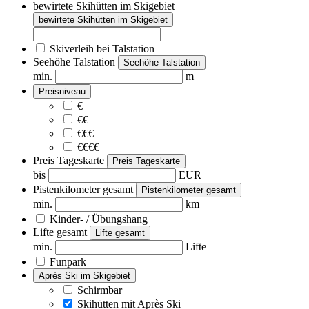
bewirtete Skihütten im Skigebiet
bewirtete Skihütten im Skigebiet
Skiverleih bei Talstation
Seehöhe Talstation
Seehöhe Talstation
min.
m
Preisniveau
€
€€
€€€
€€€€
Preis Tageskarte
Preis Tageskarte
bis
EUR
Pistenkilometer gesamt
Pistenkilometer gesamt
min.
km
Kinder- / Übungshang
Lifte gesamt
Lifte gesamt
min.
Lifte
Funpark
Après Ski im Skigebiet
Schirmbar
Skihütten mit Après Ski