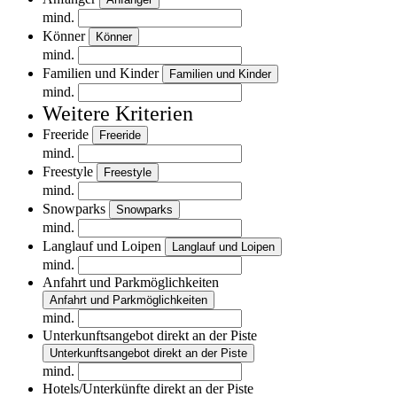
mind.
Könner
Könner
mind.
Familien und Kinder
Familien und Kinder
mind.
Weitere Kriterien
Freeride
Freeride
mind.
Freestyle
Freestyle
mind.
Snowparks
Snowparks
mind.
Langlauf und Loipen
Langlauf und Loipen
mind.
Anfahrt und Parkmöglichkeiten
Anfahrt und Parkmöglichkeiten
mind.
Unterkunftsangebot direkt an der Piste
Unterkunftsangebot direkt an der Piste
mind.
Hotels/Unterkünfte direkt an der Piste