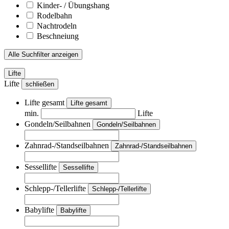
Kinder- / Übungshang
Rodelbahn
Nachtrodeln
Beschneiung
Alle Suchfilter anzeigen
Lifte
Lifte
schließen
Lifte gesamt
Lifte gesamt
min.
Lifte
Gondeln/Seilbahnen
Gondeln/Seilbahnen
Zahnrad-/Standseilbahnen
Zahnrad-/Standseilbahnen
Sessellifte
Sessellifte
Schlepp-/Tellerlifte
Schlepp-/Tellerlifte
Babylifte
Babylifte