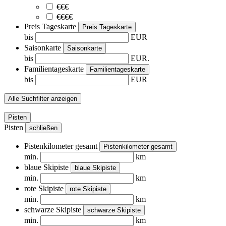
€€€
€€€€
Preis Tageskarte
Preis Tageskarte
bis
EUR
Saisonkarte
Saisonkarte
bis
EUR.
Familientageskarte
Familientageskarte
bis
EUR
Alle Suchfilter anzeigen
Pisten
Pisten
schließen
Pistenkilometer gesamt
Pistenkilometer gesamt
min.
km
blaue Skipiste
blaue Skipiste
min.
km
rote Skipiste
rote Skipiste
min.
km
schwarze Skipiste
schwarze Skipiste
min.
km