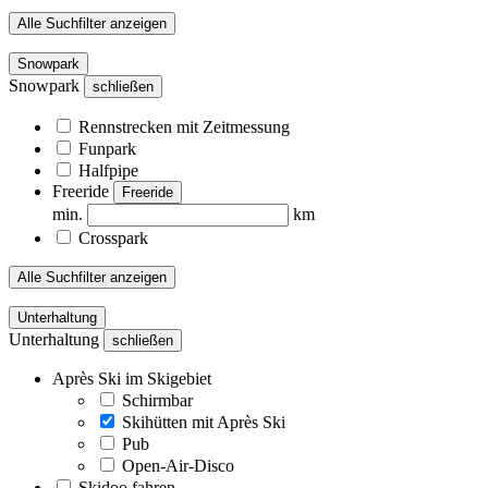
Alle Suchfilter anzeigen
Snowpark
Snowpark
schließen
Rennstrecken mit Zeitmessung
Funpark
Halfpipe
Freeride
Freeride
min.
km
Crosspark
Alle Suchfilter anzeigen
Unterhaltung
Unterhaltung
schließen
Après Ski im Skigebiet
Schirmbar
Skihütten mit Après Ski
Pub
Open-Air-Disco
Skidoo fahren