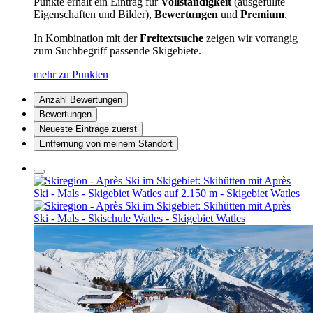
Punkte erhält ein Eintrag für
Vollständigkeit
(ausgefüllte
Eigenschaften und Bilder),
Bewertungen
und
Premium
.
In Kombination mit der
Freitextsuche
zeigen wir vorrangig
zum Suchbegriff passende Skigebiete.
mehr zu Punkten
Anzahl Bewertungen
Bewertungen
Neueste Einträge zuerst
Entfernung von meinem Standort