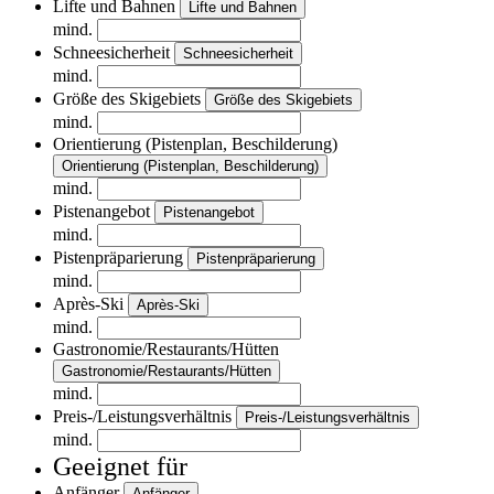
Lifte und Bahnen
Lifte und Bahnen
mind.
Schneesicherheit
Schneesicherheit
mind.
Größe des Skigebiets
Größe des Skigebiets
mind.
Orientierung (Pistenplan, Beschilderung)
Orientierung (Pistenplan, Beschilderung)
mind.
Pistenangebot
Pistenangebot
mind.
Pistenpräparierung
Pistenpräparierung
mind.
Après-Ski
Après-Ski
mind.
Gastronomie/Restaurants/Hütten
Gastronomie/Restaurants/Hütten
mind.
Preis-/Leistungsverhältnis
Preis-/Leistungsverhältnis
mind.
Geeignet für
Anfänger
Anfänger