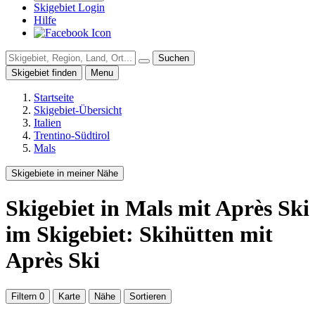
Skigebiet Login
Hilfe
Suchen
Skigebiet finden
Menu
Startseite
Skigebiet-Übersicht
Italien
Trentino-Südtirol
Mals
Skigebiete in meiner Nähe
Skigebiet
in Mals
mit Après Ski
im Skigebiet: Skihütten mit
Après Ski
Filtern
0
Karte
Nähe
Sortieren