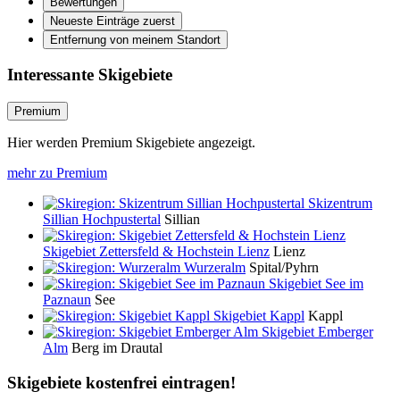
Bewertungen
Neueste Einträge zuerst
Entfernung von meinem Standort
Interessante Skigebiete
Premium
Hier werden Premium Skigebiete angezeigt.
mehr zu Premium
Skizentrum
Sillian Hochpustertal
Sillian
Skigebiet Zettersfeld & Hochstein Lienz
Lienz
Wurzeralm
Spital/Pyhrn
Skigebiet See im
Paznaun
See
Skigebiet Kappl
Kappl
Skigebiet Emberger
Alm
Berg im Drautal
Skigebiete kostenfrei eintragen!