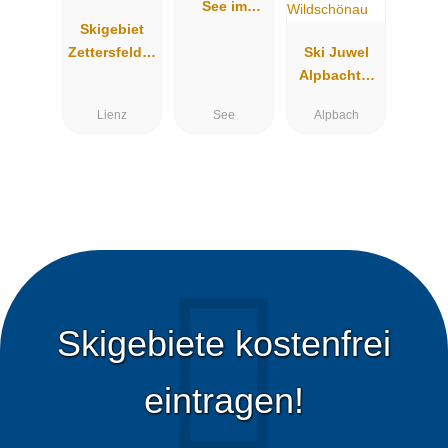
See im
Skigebiet
Paznaun
Zettersfeld &
Ski Juwel
Hochstein
Alpbachtal
Lienz
Wildschöna
Lienz
See
Alpbach
u
Skigebiete kostenfrei
eintragen!