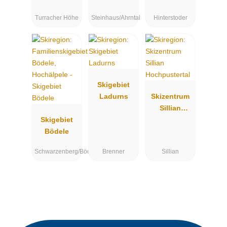
Höss
Turracher Höhe
Steinhaus/Ahrntal
Hinterstoder
Skigebiet
Ladurns
Skizentrum
Sillian
Skigebiet
Hochpustert
Bödele
al
Schwarzenberg/Bödele
Brenner
Sillian