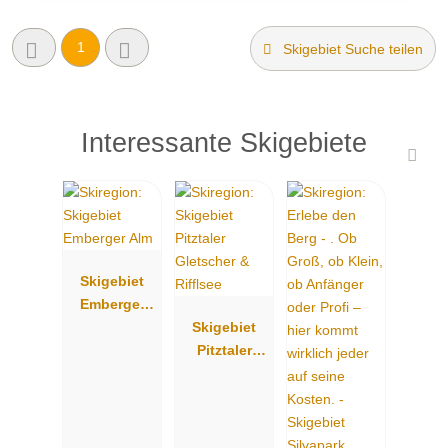
1
Skigebiet Suche teilen
Interessante Skigebiete
Skigebiet
Emberger
Alm
Skigebiet
Pitztaler
Gletscher &
Rifflsee