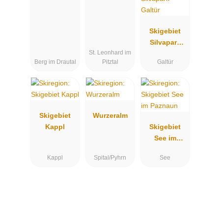
Skigebiet
Silvapark
St. Leonhard im
Galtür
Berg im Drautal
Pitztal
Galtür
Skigebiet
Wurzeralm
Kappl
Skigebiet
See im
Paznaun
Kappl
Spital/Pyhrn
See