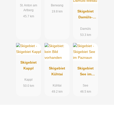
Arena
St. Anton am
Berwang
Arlberg
Skigebiet
19.8 km
45.7 km
Damüls-
Mellau
Damüls
53.3 km
Skigebiet
Kappl
Skigebiet
Skigebiet
Kühtai
See im
Paznaun
Kappl
Kühtai
See
50.0 km
49.2 km
46.5 km