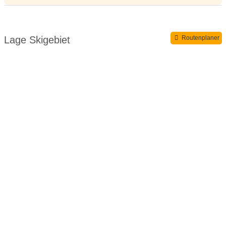
Ski- und Sportgeschäft
bewirtete Skihütten im Skigebiet:
3
Lage Skigebiet
Routenplaner
Seehöhe Talstation:
1095 m
Seehöhe Bergstation:
1570 m