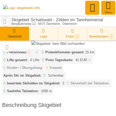
Menu
Skigebiet Schattwald - Zöblen im Tannheimertal
Bergbahnweg 12
6675
Tannheim
Österreich
Übersicht
Lage
Fotos
Bewertungen
0
0
Preisniveau:
Pistenkilometer gesamt:
15 km
Lifte gesamt:
4 Lifte
Preis Tageskarte:
41 EUR
Kinder- / Übungshang
Funpark
Après Ski im Skigebiet:
Schirmbar
bewirtete Skihütten im Skigebiet:
3
Skiverleih bei Talstation
Seehöhe Talstation:
1095 m
Beschreibung Skigebiet