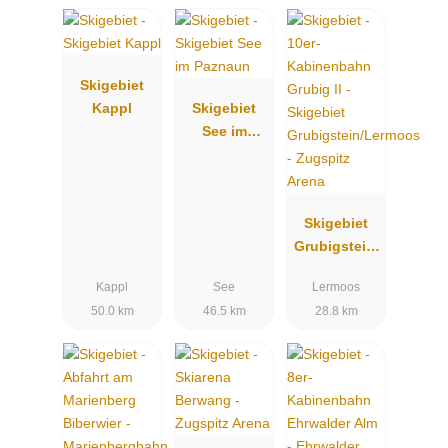
Skigebiet
Kappl
Skigebiet
See im
Paznaun
Skigebiet
Grubigstein/
Lermoos -
Kappl
See
Lermoos
Zugspitz
50.0 km
46.5 km
28.8 km
Arena