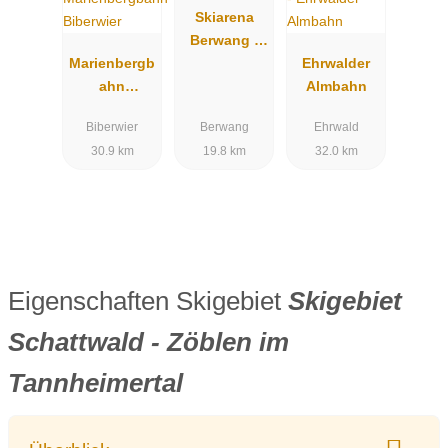
Skiarena
Berwang -
Marienbergb
Zugspitz
Ehrwalder
ahn
Arena
Almbahn
Biberwier
Biberwier
Berwang
Ehrwald
30.9 km
19.8 km
32.0 km
Eigenschaften Skigebiet
Skigebiet
Schattwald - Zöblen im
Tannheimertal