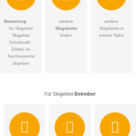
Hiermit akzeptiere ich die
AGB
.
Bewertung
weitere
weitere
für Skigebiet
Skigebiete
Skigebiete in
Die
Datenschutzerklärung
habe ich zur Kenntnis genommen.
Skigebiet
finden
meiner Nähe
öffentliche Frage stellen
Schattwald -
Abbrechen
Zöblen im
Hinweis:
Bitte beachten Sie, öffentliche Fragen sind
für alle
Tannheimertal
Besucher sichtbar
.
abgeben
Klicken Sie hier um eine
individuelle Frage
an den
Skigebiet-Eintrag zu stellen
.
Für Skigebiet
Betreiber